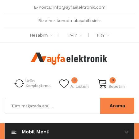
E-Posta:
info@ayfaelektronik.com
Bize her konuda ulaşabilirsiniz
Hesabım
Tr-Tr
TRY
0
0
Ürün
Karşılaştırma
A. Listem
Sepetim
Arama
Mobil Menü