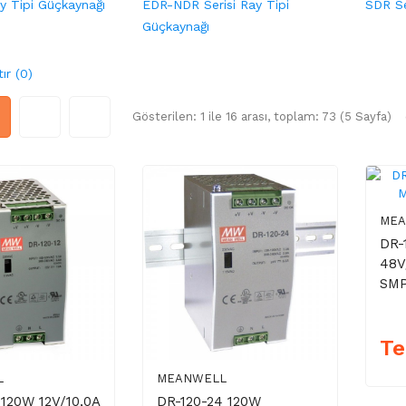
y Tipi Güçkaynağı
EDR-NDR Serisi Ray Tipi
SDR Se
Güçkaynağı
ır (0)
Gösterilen: 1 ile 16 arası, toplam: 73 (5 Sayfa)
ME
DR-
48V
SM
Te
L
MEANWELL
 120W 12V/10,0A
DR-120-24 120W