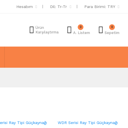
Hesabım
Dil:
Tr-Tr
Para Birimi:
TRY
0
0
Ürün
Karşılaştırma
A. Listem
Sepetim
risi Ray Tipi Güçkaynağı
WDR Serisi Ray Tipi Güçkaynağı