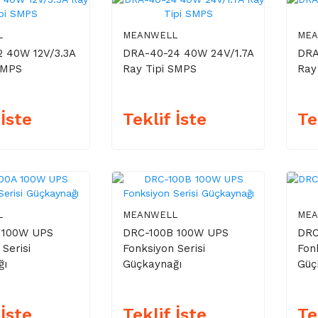
L
MEANWELL
ME
 40W 12V/3.3A
DRA-40-24 40W 24V/1.7A
DRA
SMPS
Ray Tipi SMPS
Ray
 İste
Teklif İste
Te
L
MEANWELL
ME
 100W UPS
DRC-100B 100W UPS
DRC
Serisi
Fonksiyon Serisi
Fon
ğı
Güçkaynağı
Güç
 İste
Teklif İste
Te