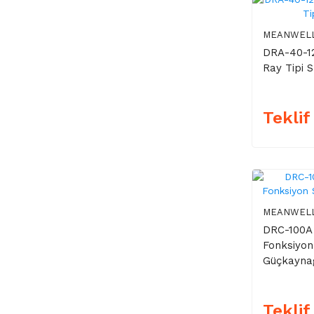
MEANWEL
DRA-40-12
Ray Tipi 
Teklif
MEANWEL
DRC-100A
Fonksiyon 
Güçkayna
Teklif