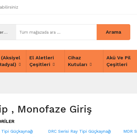
bilirsiniz
Arama
Tüm Kategoriler
 (Aksiyel
El Aletleri
Cihaz
Akü Ve Pil
Radyal)
Çeşitleri
Kutuları
Çeşitleri
ip , Monofaze Giriş
ORILER
 Tipi Güçkaynağı
DRC Serisi Ray Tipi Güçkaynağı
MDR Se