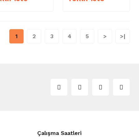
1
2
3
4
5
>
>|
Çalışma Saatleri