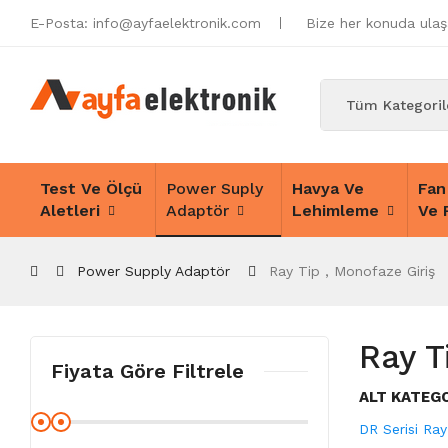
E-Posta:
info@ayfaelektronik.com
Bize her konuda ulaşa
Test Ve Ölçü
Power Suply
Havya Ve
Fan
Aletleri
Adaptör
Lehimleme
Ve 
Power Supply Adaptör
Ray Tip , Monofaze Giriş
Ray T
Fiyata Göre Filtrele
ALT KATEG
DR Serisi Ray