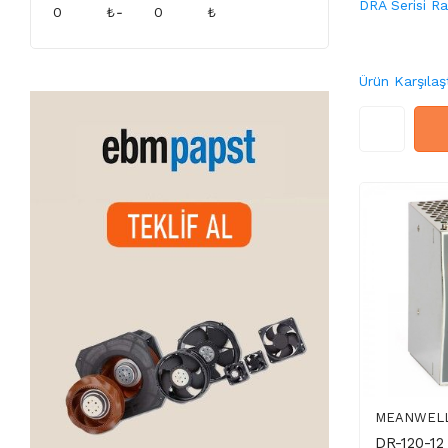
DRA Serisi Ra
₺
-
₺
Ürün Karşılaşt
MEANWEL
DR-120-12