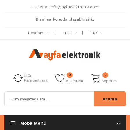
E-Posta:
info@ayfaelektronik.com
Bize her konuda ulaşabilirsiniz
Hesabım
Tr-Tr
TRY
0
0
Ürün
Karşılaştırma
A. Listem
Sepetim
Arama
Mobil Menü