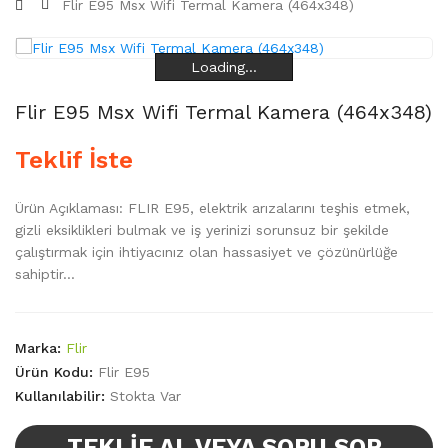
Flir E95 Msx Wifi Termal Kamera (464x348)
Loading...
Loading...
Loading...
Loading...
Flir E95 Msx Wifi Termal Kamera (464x348)
Teklif İste
Ürün Açıklaması: FLIR E95, elektrik arızalarını teşhis etmek,
gizli eksiklikleri bulmak ve iş yerinizi sorunsuz bir şekilde
çalıştırmak için ihtiyacınız olan hassasiyet ve çözünürlüğe
sahiptir...
Marka:
Flir
Ürün Kodu:
Flir E95
Kullanılabilir:
Stokta Var
TEKLIF AL VEYA SORU SOR