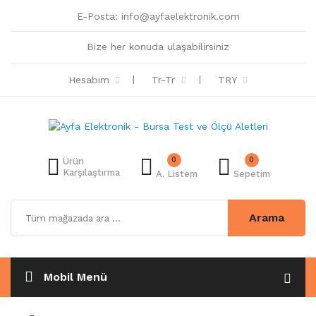
E-Posta:
info@ayfaelektronik.com
Bize her konuda ulaşabilirsiniz
Hesabım
Tr-Tr
TRY
0
0
Ürün
Karşılaştırma
A. Listem
Sepetim
Arama
Mobil Menü