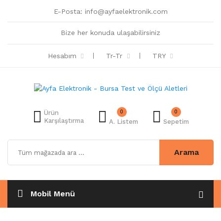
E-Posta:
info@ayfaelektronik.com
Bize her konuda ulaşabilirsiniz
Hesabım
Tr-Tr
TRY
0
0
Ürün
Karşılaştırma
A. Listem
Sepetim
Arama
Mobil Menü