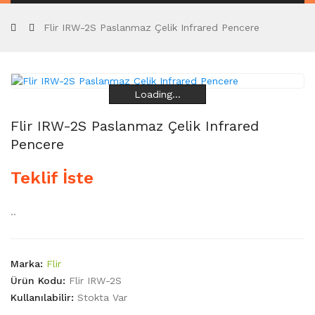
Flir IRW-2S Paslanmaz Çelik Infrared Pencere
Loading...
Loading...
Loading...
Loading...
Flir IRW-2S Paslanmaz Çelik Infrared
Pencere
Teklif İste
..
Marka:
Flir
Ürün Kodu:
Flir IRW-2S
Kullanılabilir:
Stokta Var