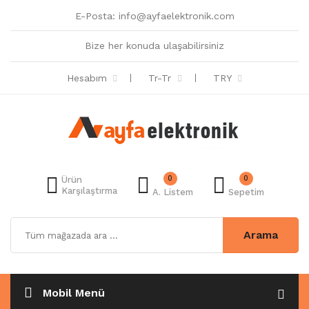
E-Posta:
info@ayfaelektronik.com
Bize her konuda ulaşabilirsiniz
Hesabım
Tr-Tr
TRY
0
0
Ürün
Karşılaştırma
A. Listem
Sepetim
Arama
Mobil Menü