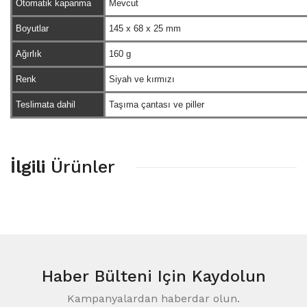
Otomatik kapanma
Mevcut
Boyutlar
145 x 68 x 25 mm
Ağırlık
160 g
Renk
Siyah ve kırmızı
Teslimata dahil
Taşıma çantası ve piller
İlgili
Ürünler
Haber Bülteni
Için Kaydolun
Kampanyalardan haberdar olun.