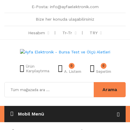
E-Posta:
info@ayfaelektronik.com
Bize her konuda ulaşabilirsiniz
Hesabım
Tr-Tr
TRY
0
0
Ürün
Karşılaştırma
A. Listem
Sepetim
Arama
Mobil Menü