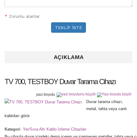
*
Zorunlu alanlar
TEKLİF İSTE
AÇIKLAMA
TV 700, TESTBOY Duvar Tarama Cihazı
yazı boyutu
Duvar tarama cihazı,
metal, tahta veya canlı
kabloları görür
Kategori
Yer/Sıva Altı Kablo İzleme Cihazları
Bu cihazla duvar içindeki demir içeren ve içermeyen metaller, tahta veya can