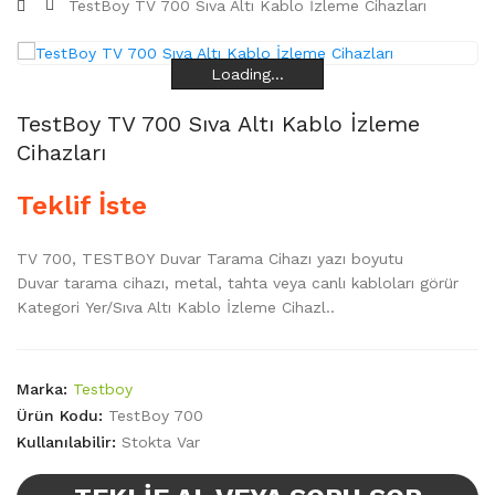
TestBoy TV 700 Sıva Altı Kablo İzleme Cihazları
Loading...
Loading...
Loading...
Loading...
TestBoy TV 700 Sıva Altı Kablo İzleme
Cihazları
Teklif İste
TV 700, TESTBOY Duvar Tarama Cihazı yazı boyutu
Duvar tarama cihazı, metal, tahta veya canlı kabloları görür
Kategori Yer/Sıva Altı Kablo İzleme Cihazl..
Marka:
Testboy
Ürün Kodu:
TestBoy 700
Kullanılabilir:
Stokta Var