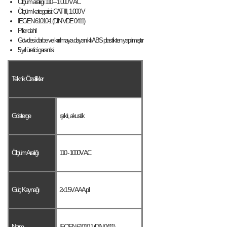
Ölçüm aralığı 110 – 1.000 V AC
Ölçüm kategorisi: CAT III, 1.000 V
IEC/EN 61010-1 (DIN VDE 0411)
Piller dahil
Gövdesi darbe ve kırılmaya dayanıklı ABS plastikten yapılmıştır
5 yıl üretici garantisi
Teknik Özellikler
Gösterge
ışıklı, akustik
Ölçüm Aralığı
110 - 1000V AC
Güç Kaynağı
2x1.5V AAA pil
Norm
IEC/EN 61010-1 (DIN 0411)