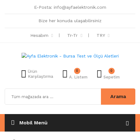
E-Posta:
info@ayfaelektronik.com
Bize her konuda ulaşabilirsiniz
Hesabım
Tr-Tr
TRY
0
0
Ürün
Karşılaştırma
A. Listem
Sepetim
Arama
Mobil Menü