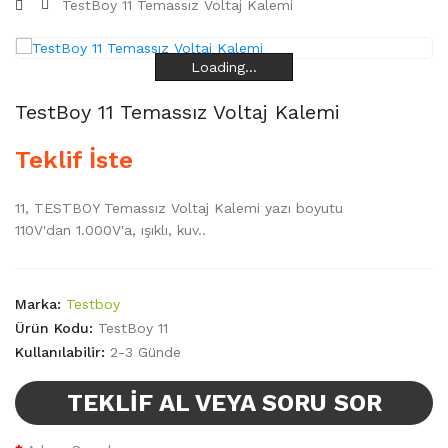
TestBoy 11 Temassız Voltaj Kalemi
Loading...
Loading...
Loading...
Loading...
TestBoy 11 Temassız Voltaj Kalemi
Teklif İste
11, TESTBOY Temassız Voltaj Kalemi yazı boyutu
110V'dan 1.000V'a, ışıklı, kuv..
Marka:
Testboy
Ürün Kodu:
TestBoy 11
Kullanılabilir:
2-3 Günde
TEKLIF AL VEYA SORU SOR