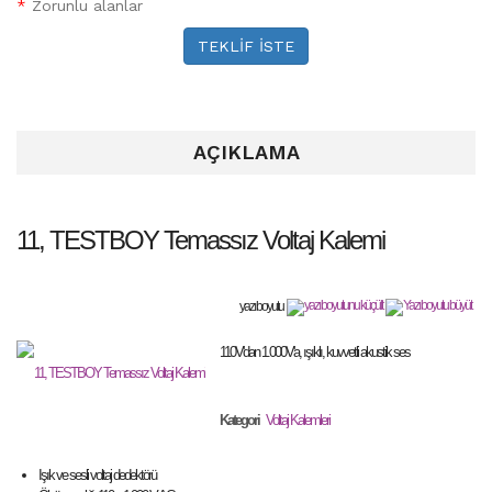
*
Zorunlu alanlar
TEKLİF İSTE
AÇIKLAMA
11, TESTBOY Temassız Voltaj Kalemi
yazı boyutu
110V'dan 1.000V'a, ışıklı, kuvvetli akustik ses
Kategori
Voltaj Kalemleri
Işık ve sesli voltaj dedektörü