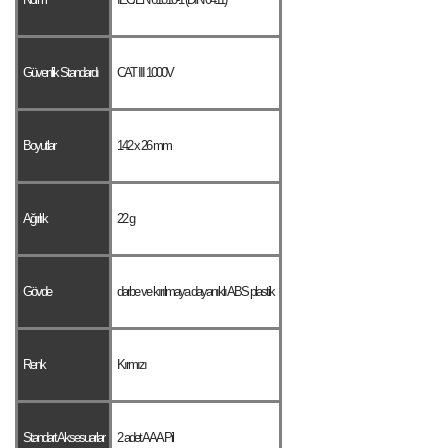
Güvenlik Standardı
CAT III 1000V
Boyutlar
142 x 26 mm
Ağırlık
22 g
Gövde
darbe ve kırılmaya dayanıklı ABS plastik
Renk
Kırmızı
Standart Aksesuarlar
2 adet AAA Pil