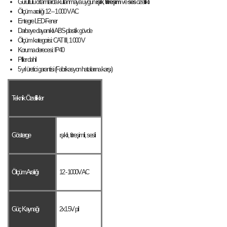
Gürültülü ortamlarda kullanmaya uygun
ışık
,
titreşim
ve
ses
özellikli
Ölçüm aralığı 12 – 1.000 V AC
Entegre LED-Fener
Darbeye dayanıklı ABS-plastik gövde
Ölçüm kategorisi: CAT III, 1 000 V
Koruma derecesi: IP40
Piller dahil
5 yıl üretici garantisi (Fabrikasyon hatalarına karşı)
Teknik Özellikler
Gösterge
ışıklı, titreşimli, sesli
Ölçüm Aralığı
12 - 1000V AC
Güç Kaynağı
2x1.5V pil