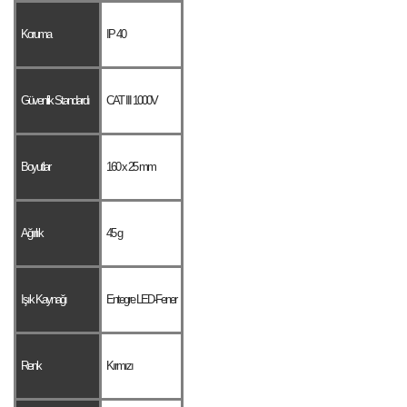
Koruma
IP 40
Güvenlik Standardı
CAT III 1000V
Boyutlar
160 x 25 mm
Ağırlık
45 g
Işık Kaynağı
Entegre LED-Fener
Renk
Kırmızı