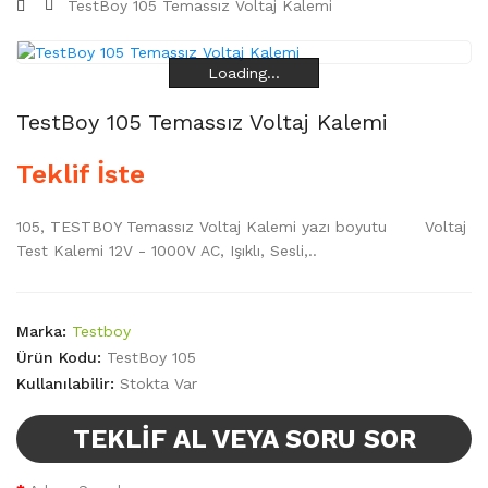
TestBoy 105 Temassız Voltaj Kalemi
Loading...
Loading...
Loading...
Loading...
TestBoy 105 Temassız Voltaj Kalemi
Teklif İste
105, TESTBOY Temassız Voltaj Kalemi yazı boyutu Voltaj
Test Kalemi 12V - 1000V AC, Işıklı, Sesli,..
Marka:
Testboy
Ürün Kodu:
TestBoy 105
Kullanılabilir:
Stokta Var
TEKLIF AL VEYA SORU SOR