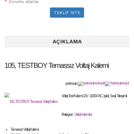
*
Zorunlu alanlar
TEKLİF İSTE
AÇIKLAMA
105, TESTBOY Temassız Voltaj Kalemi
yazı boyutu
Voltaj Test Kalemi 12V - 1000V AC, Işıklı, Sesli, Titreşimli
Kategori
Voltaj Kalemleri
Temassız Voltaj Kalemi