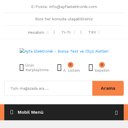
E-Posta:
info@ayfaelektronik.com
Bize her konuda ulaşabilirsiniz
Hesabım
Tr-Tr
TRY
0
0
Ürün
Karşılaştırma
A. Listem
Sepetim
Arama
Mobil Menü