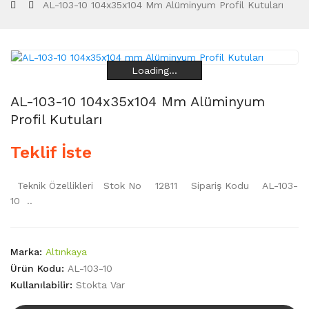
AL-103-10 104x35x104 Mm Alüminyum Profil Kutuları
Loading...
Loading...
Loading...
Loading...
AL-103-10 104x35x104 Mm Alüminyum
Profil Kutuları
Teklif İste
Teknik Özellikleri Stok No 12811 Sipariş Kodu AL-103-
10 ..
Marka:
Altınkaya
Ürün Kodu:
AL-103-10
Kullanılabilir:
Stokta Var