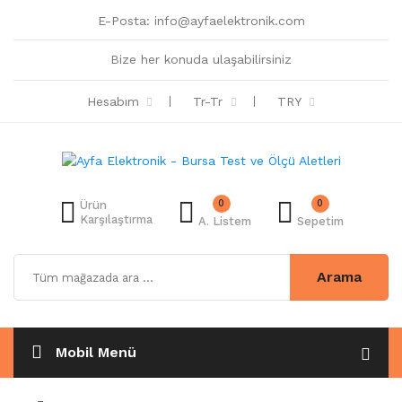
E-Posta:
info@ayfaelektronik.com
Bize her konuda ulaşabilirsiniz
Hesabım
Tr-Tr
TRY
0
0
Ürün
Karşılaştırma
A. Listem
Sepetim
Arama
Mobil Menü