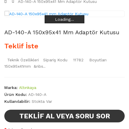
AD-140-A 150x95x41 Mm Adaptör Kutusu
Loading...
Loading...
Loading...
Loading...
AD-140-A 150x95x41 Mm Adaptör Kutusu
Teklif İste
Teknik Özellikleri Sipariş Kodu 11782 Boyutları
150x95x41mm &nbs..
Marka:
Altınkaya
Ürün Kodu:
AD-140-A
Kullanılabilir:
Stokta Var
TEKLIF AL VEYA SORU SOR