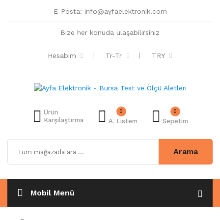
E-Posta:
info@ayfaelektronik.com
Bize her konuda ulaşabilirsiniz
Hesabım
Tr-Tr
TRY
0
0
Ürün
Karşılaştırma
A. Listem
Sepetim
Arama
Mobil Menü