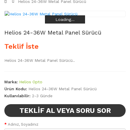
Helios 24-36W Metal Panel Sürücü
Loading...
Loading...
Loading...
Loading...
Helios 24-36W Metal Panel Sürücü
Teklif İste
Helios 24-36W Metal Panel Sürücü..
Marka:
Helios Opto
Ürün Kodu:
Helios 24-36W Metal Panel Sürücü
Kullanılabilir:
2-3 Günde
TEKLIF AL VEYA SORU SOR
Adınız, Soyadınız