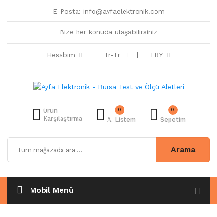
E-Posta:
info@ayfaelektronik.com
Bize her konuda ulaşabilirsiniz
Hesabım
Tr-Tr
TRY
0
0
Ürün
Karşılaştırma
A. Listem
Sepetim
Arama
Mobil Menü