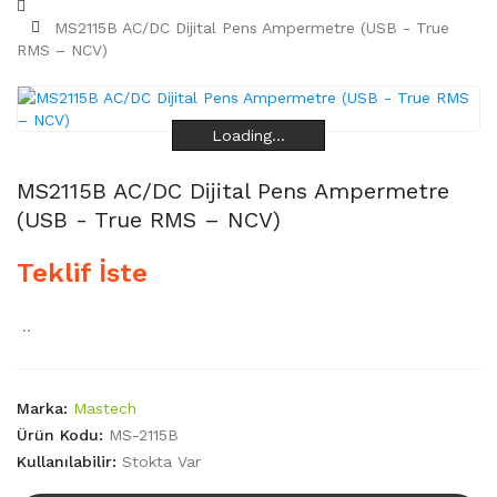
MS2115B AC/DC Dijital Pens Ampermetre (USB - True
RMS – NCV)
Loading...
Loading...
Loading...
Loading...
MS2115B AC/DC Dijital Pens Ampermetre
(USB - True RMS – NCV)
Teklif İste
..
Marka:
Mastech
Ürün Kodu:
MS-2115B
Kullanılabilir:
Stokta Var