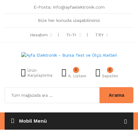
E-Posta:
info@ayfaelektronik.com
Bize her konuda ulaşabilirsiniz
Hesabım
Tr-Tr
TRY
0
0
Ürün
Karşılaştırma
A. Listem
Sepetim
Arama
Mobil Menü