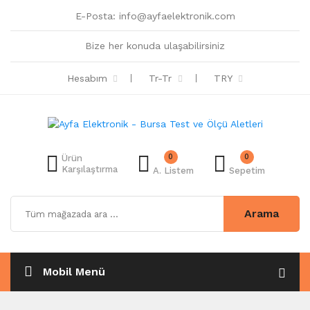
E-Posta:
info@ayfaelektronik.com
Bize her konuda ulaşabilirsiniz
Hesabım
Tr-Tr
TRY
0
0
Ürün
Karşılaştırma
A. Listem
Sepetim
Arama
Mobil Menü