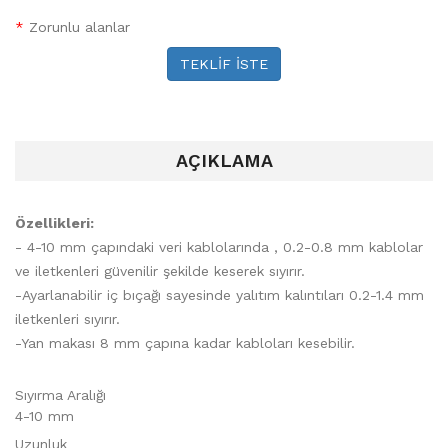
*
Zorunlu alanlar
TEKLİF İSTE
AÇIKLAMA
Özellikleri:
- 4-10 mm çapındaki veri kablolarında , 0.2-0.8 mm kablolar
ve iletkenleri güvenilir şekilde keserek sıyırır.
-Ayarlanabilir iç bıçağı sayesinde yalıtım kalıntıları 0.2-1.4 mm
iletkenleri sıyırır.
-Yan makası 8 mm çapına kadar kabloları kesebilir.
Sıyırma Aralığı
4-10 mm
Uzunluk