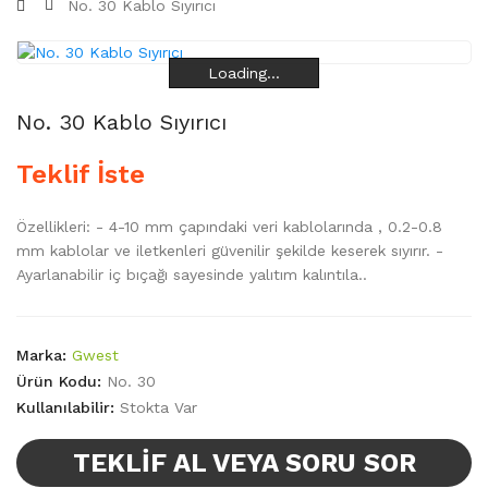
No. 30 Kablo Sıyırıcı
Loading...
Loading...
Loading...
Loading...
No. 30 Kablo Sıyırıcı
Teklif İste
Özellikleri: - 4-10 mm çapındaki veri kablolarında , 0.2-0.8
mm kablolar ve iletkenleri güvenilir şekilde keserek sıyırır. -
Ayarlanabilir iç bıçağı sayesinde yalıtım kalıntıla..
Marka:
Gwest
Ürün Kodu:
No. 30
Kullanılabilir:
Stokta Var
TEKLIF AL VEYA SORU SOR