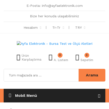
E-Posta:
info@ayfaelektronik.com
Bize her konuda ulaşabilirsiniz
Hesabım
Tr-Tr
TRY
0
0
Ürün
Karşılaştırma
A. Listem
Sepetim
Arama
Mobil Menü