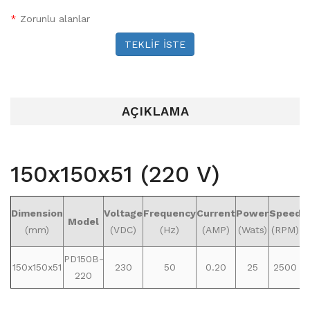
*
Zorunlu alanlar
TEKLİF İSTE
AÇIKLAMA
150x150x51 (220 V)
Dimension
Voltage
Frequency
Current
Power
Speed
A
Model
(mm)
(VDC)
(Hz)
(AMP)
(Wats)
(RPM)
PD150B-
150x150x51
230
50
0.20
25
2500
1
220