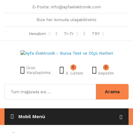
E-Posta:
info@ayfaelektronik.com
Bize her konuda ulaşabilirsiniz
Hesabım
Tr-Tr
TRY
0
0
Ürün
Karşılaştırma
A. Listem
Sepetim
Arama
Mobil Menü