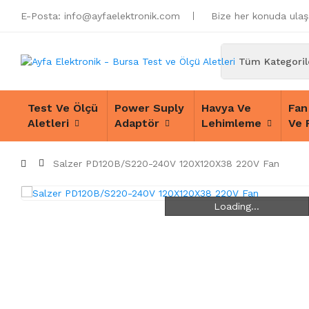
E-Posta:
info@ayfaelektronik.com
Bize her konuda ulaşa
Test Ve Ölçü
Power Suply
Havya Ve
Fan
Aletleri
Adaptör
Lehimleme
Ve 
Salzer PD120B/S220-240V 120X120X38 220V Fan
Loading...
Loading...