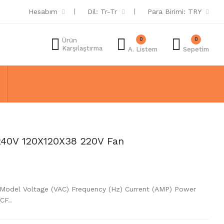
Hesabım
Dil:
Tr-Tr
Para Birimi:
TRY
0
0
Ürün
Karşılaştırma
A. Listem
Sepetim
240V 120X120X38 220V Fan
 Model Voltage (VAC) Frequency (Hz) Current (AMP) Power
CF..