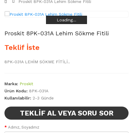
Proskit 8PK-031A Lehim Sökme Fitili
Loading...
Loading...
Loading...
Loading...
Proskit 8PK-031A Lehim Sökme Fitili
Teklif İste
8PK-031A LEHİM SÖKME FİTİLİ..
Marka:
Proskit
Ürün Kodu:
8PK-031A
Kullanılabilir:
2-3 Günde
TEKLIF AL VEYA SORU SOR
Adınız, Soyadınız