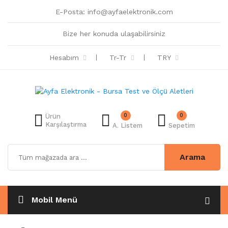
E-Posta:
info@ayfaelektronik.com
Bize her konuda ulaşabilirsiniz
Hesabım
Tr-Tr
TRY
0
0
Ürün
Karşılaştırma
A. Listem
Sepetim
Arama
Mobil Menü