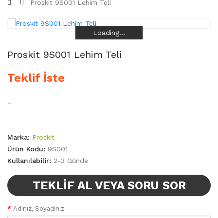
Proskit 9S001 Lehim Teli
Loading...
Loading...
Loading...
Loading...
Proskit 9S001 Lehim Teli
Teklif İste
..
Marka:
Proskit
Ürün Kodu:
9S001
Kullanılabilir:
2-3 Günde
TEKLIF AL VEYA SORU SOR
Adınız, Soyadınız