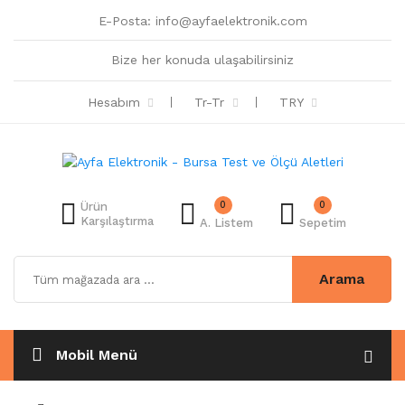
E-Posta:
info@ayfaelektronik.com
Bize her konuda ulaşabilirsiniz
Hesabım
Tr-Tr
TRY
0
0
Ürün
Karşılaştırma
A. Listem
Sepetim
Arama
Mobil Menü