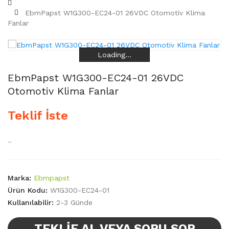
EbmPapst W1G300-EC24-01 26VDC Otomotiv Klima
Fanlar
Loading...
Loading...
Loading...
Loading...
EbmPapst W1G300-EC24-01 26VDC
Otomotiv Klima Fanlar
Teklif İste
..
Marka:
Ebmpapst
Ürün Kodu:
W1G300-EC24-01
Kullanılabilir:
2-3 Günde
TEKLIF AL VEYA SORU SOR