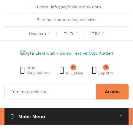
E-Posta:
info@ayfaelektronik.com
Bize her konuda ulaşabilirsiniz
Hesabım
Tr-Tr
TRY
0
0
Ürün
Karşılaştırma
A. Listem
Sepetim
Arama
Mobil Menü