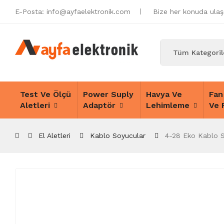
E-Posta:
info@ayfaelektronik.com
Bize her konuda ulaşa
Test Ve Ölçü
Power Suply
Havya Ve
Fan
Aletleri
Adaptör
Lehimleme
Ve 
El Aletleri
Kablo Soyucular
4-28 Eko Kablo Sı