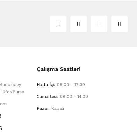
Çalışma Saatleri
Aladdinbey
Hafta İçi:
08:00 - 17:30
ilüfer/Bursa
Cumartesi:
08:00 - 14:00
com
Pazar:
Kapalı
6
6