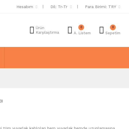
Hesabım
Dil:
Tr-Tr
Para Birimi:
TRY
0
0
Ürün
Karşılaştırma
A. Listem
Sepetim
ı
aki tüm yuvarlak kabloları hem yuvarlak hemde uzunlamasına