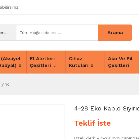
bilirsiniz
Arama
Tüm Kategoriler
 (Aksiyel
El Aletleri
Cihaz
Akü Ve Pil
Radyal)
Çeşitleri
Kutuları
Çeşitleri
yırıcı
4-28 Eko Kablo Sıyırıc
Teklif İste
Özellikleri: - 4-28 mm çapınd