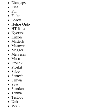
Ebmpapst
Ersa
Flir
Fluke
Gwest
Helios Opto
HT Italia
Kyoritsu
Lutron
Mastech
Meanwell
Megger
Mervesan
Moso
Prolink
Proskit
Salzer
Santech
Sanwa
Sew
Standart
Tenma
Testboy
Unit
V&A