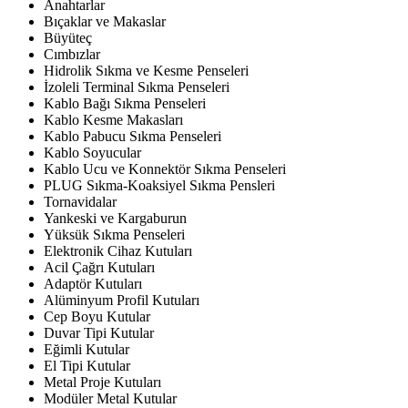
Anahtarlar
Bıçaklar ve Makaslar
Büyüteç
Cımbızlar
Hidrolik Sıkma ve Kesme Penseleri
İzoleli Terminal Sıkma Penseleri
Kablo Bağı Sıkma Penseleri
Kablo Kesme Makasları
Kablo Pabucu Sıkma Penseleri
Kablo Soyucular
Kablo Ucu ve Konnektör Sıkma Penseleri
PLUG Sıkma-Koaksiyel Sıkma Pensleri
Tornavidalar
Yankeski ve Kargaburun
Yüksük Sıkma Penseleri
Elektronik Cihaz Kutuları
Acil Çağrı Kutuları
Adaptör Kutuları
Alüminyum Profil Kutuları
Cep Boyu Kutular
Duvar Tipi Kutular
Eğimli Kutular
El Tipi Kutular
Metal Proje Kutuları
Modüler Metal Kutular