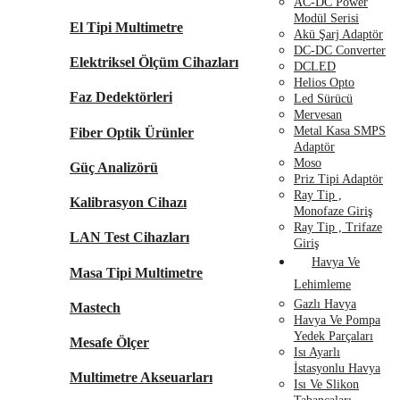
AC-DC Power
Modül Serisi
El Tipi Multimetre
Akü Şarj Adaptör
DC-DC Converter
Elektriksel Ölçüm Cihazları
DCLED
Helios Opto
Faz Dedektörleri
Led Sürücü
Mervesan
Metal Kasa SMPS
Fiber Optik Ürünler
Adaptör
Moso
Güç Analizörü
Priz Tipi Adaptör
Ray Tip ,
Kalibrasyon Cihazı
Monofaze Giriş
Ray Tip , Trifaze
LAN Test Cihazları
Giriş
Havya Ve
Masa Tipi Multimetre
Lehimleme
Gazlı Havya
Mastech
Havya Ve Pompa
Yedek Parçaları
Mesafe Ölçer
Isı Ayarlı
İstasyonlu Havya
Multimetre Akseuarları
Isı Ve Slikon