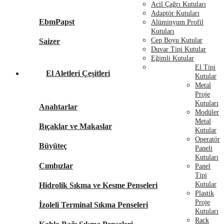
Acil Çağrı Kutuları
Adaptör Kutuları
EbmPapst
Alüminyum Profil
Kutuları
Cep Boyu Kutular
Saizer
Duvar Tipi Kutular
Eğimli Kutular
El Tipi
El Aletleri Çeşitleri
Kutular
Metal
Proje
Kutuları
Anahtarlar
Modüler
Metal
Bıçaklar ve Makaslar
Kutular
Operatör
Büyüteç
Paneli
Kutuları
Cımbızlar
Panel
Tipi
Kutular
Hidrolik Sıkma ve Kesme Penseleri
Plastik
Proje
İzoleli Terminal Sıkma Penseleri
Kutuları
Rack