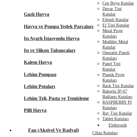
Cep Boyu Kutular
Duvar Tipi
Gazlı Havya
Kutular
Eğimli Kutular
El Tipi Kutular
Havya ve Pompa Yedek Parçaları
Metal Proje
Kutuları
Isı Ayarlı İstasyonlu Havya
Modüler Metal
Kutular
Isı ve Slikon Tabancaları
Operatör Paneli
Kutuları
Kalem Havya
Panel Tipi
Kutular
Lehim Pompası
Plastik Proje
Kutuları
Rack Tipi Kutular
Lehim Potaları
Rakorlu IP-67
Bağlantı Kutuları
Lehim Teli, Pasta ve Temizleme
RASPBERRY PI
Kutuları
Pilli Havya
Ray Tipi Kutular
Tablet Kutuları
Elektronik
Fan (Aksiyel Ve Radyal)
Cihaz Kutuları