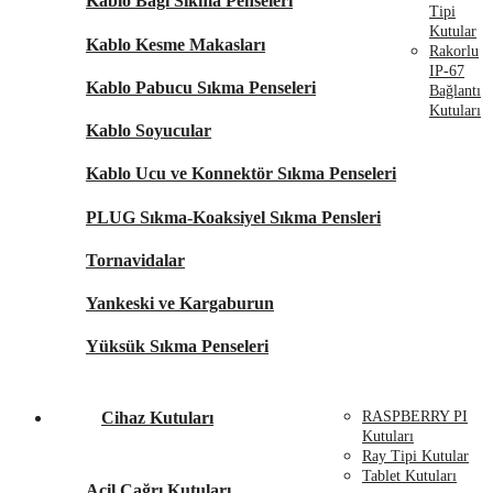
Kablo Bağı Sıkma Penseleri
Tipi
Kutular
Kablo Kesme Makasları
Rakorlu
IP-67
Kablo Pabucu Sıkma Penseleri
Bağlantı
Kutuları
Kablo Soyucular
Kablo Ucu ve Konnektör Sıkma Penseleri
PLUG Sıkma-Koaksiyel Sıkma Pensleri
Tornavidalar
Yankeski ve Kargaburun
Yüksük Sıkma Penseleri
Cihaz Kutuları
RASPBERRY PI
Kutuları
Ray Tipi Kutular
Tablet Kutuları
Acil Çağrı Kutuları