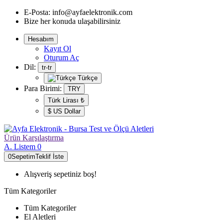
E-Posta:
info@ayfaelektronik.com
Bize her konuda ulaşabilirsiniz
Hesabım
Kayıt Ol
Oturum Aç
Dil:
tr-tr
Türkçe
Para Birimi:
TRY
Türk Lirası ₺
$ US Dollar
Ürün
Karşılaştırma
A. Listem
0
0
Sepetim
Teklif İste
Alışveriş sepetiniz boş!
Tüm Kategoriler
Tüm Kategoriler
El Aletleri