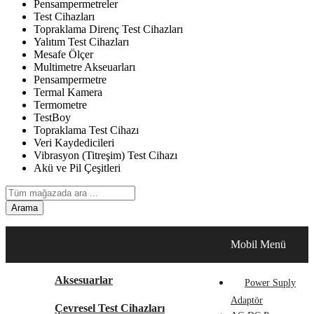
Pensampermetreler
Test Cihazları
Topraklama Direnç Test Cihazları
Yalıtım Test Cihazları
Mesafe Ölçer
Multimetre Akseuarları
Pensampermetre
Termal Kamera
Termometre
TestBoy
Topraklama Test Cihazı
Veri Kaydedicileri
Vibrasyon (Titreşim) Test Cihazı
Akü ve Pil Çeşitleri
Arama
Test Ve Ölçü Aletleri
Mobil Menü
Aksesuarlar
Power Suply
Adaptör
Çevresel Test Cihazları