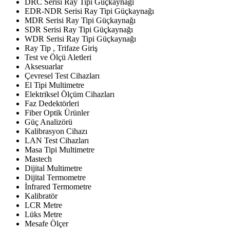
DRC Serisi Ray Tipi Güçkaynağı
EDR-NDR Serisi Ray Tipi Güçkaynağı
MDR Serisi Ray Tipi Güçkaynağı
SDR Serisi Ray Tipi Güçkaynağı
WDR Serisi Ray Tipi Güçkaynağı
Ray Tip , Trifaze Giriş
Test ve Ölçü Aletleri
Aksesuarlar
Çevresel Test Cihazları
El Tipi Multimetre
Elektriksel Ölçüm Cihazları
Faz Dedektörleri
Fiber Optik Ürünler
Güç Analizörü
Kalibrasyon Cihazı
LAN Test Cihazları
Masa Tipi Multimetre
Mastech
Dijital Multimetre
Dijital Termometre
İnfrared Termometre
Kalibratör
LCR Metre
Lüks Metre
Mesafe Ölçer