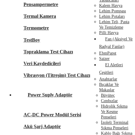
Tabancaları
Pensampermetre
Kalem Havya
Lehim Pompası
Termal Kamera
Lehim Potaları
Lehim Teli, Pasta
Ve Temizleme
Termometre
Pilli Havya
Fan (Aksiyel Ve
TestBoy
Radyal Fanlar)
Topraklama Test Cihazı
EbmPapst
Saizer
Veri Kaydedicileri
El Aletleri
Çeşitleri
Vibrasyon (Titreşim) Test Cihazı
Anahtarlar
Bıçaklar Ve
Makaslar
Power Suply Adaptör
Büyüteç
Cımbızlar
Hidrolik Sıkma
Ve Kesme
AC-DC Power Modül Serisi
Penseleri
İzoleli Terminal
Akü Şarj Adaptör
Sıkma Penseleri
Kablo Bağı Sıkma