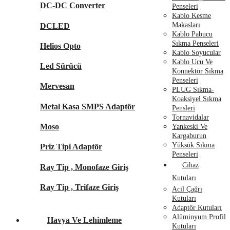
DC-DC Converter
Penseleri
Kablo Kesme
Makasları
DCLED
Kablo Pabucu
Sıkma Penseleri
Helios Opto
Kablo Soyucular
Kablo Ucu Ve
Led Sürücü
Konnektör Sıkma
Penseleri
Mervesan
PLUG Sıkma-
Koaksiyel Sıkma
Metal Kasa SMPS Adaptör
Pensleri
Tornavidalar
Moso
Yankeski Ve
Kargaburun
Yüksük Sıkma
Priz Tipi Adaptör
Penseleri
Cihaz
Ray Tip , Monofaze Giriş
Kutuları
Ray Tip , Trifaze Giriş
Acil Çağrı
Kutuları
Adaptör Kutuları
Alüminyum Profil
Havya Ve Lehimleme
Kutuları