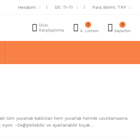
Hesabım
Dil:
Tr-Tr
Para Birimi:
TRY
0
0
Ürün
Karşılaştırma
A. Listem
Sepetim
daki tüm yuvarlak kabloları hem yuvarlak hemde uzunlamasına
sıyırır. -Değiştirilebilir ve ayarlanabilir bıçak ..