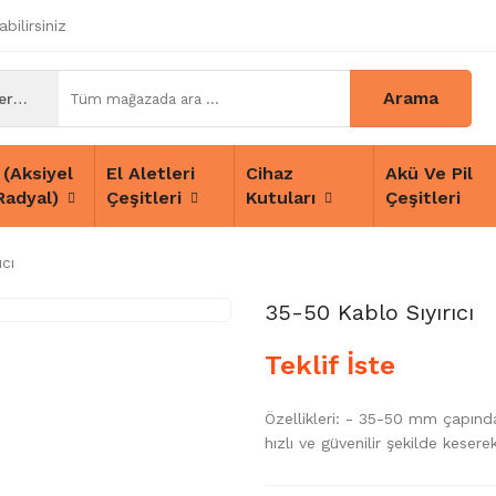
bilirsiniz
Arama
Tüm Kategoriler
 (Aksiyel
El Aletleri
Cihaz
Akü Ve Pil
Radyal)
Çeşitleri
Kutuları
Çeşitleri
cı
35-50 Kablo Sıyırıcı
Teklif İste
Özellikleri: - 35-50 mm çapın
hızlı ve güvenilir şekilde keserek 