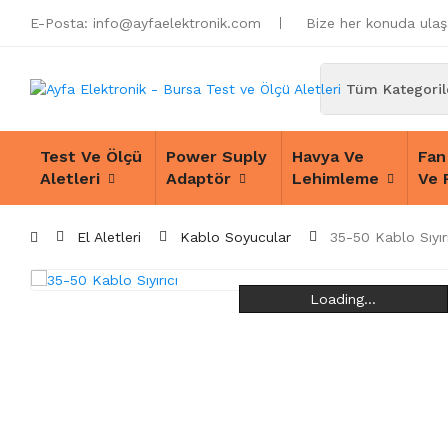
E-Posta:
info@ayfaelektronik.com
Bize her konuda ulaşa
Test Ve Ölçü
Power Suply
Havya Ve
Fan
Aletleri
Adaptör
Lehimleme
Ve 
El Aletleri
Kablo Soyucular
35-50 Kablo Sıyırı
Loading...
Loading...
Loading...
Loading...