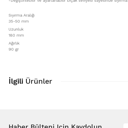
-Değiştirilebilir ve ayarlanabilir bıçak seviyesi sayesinde sıyı
Sıyırma Aralığı
35-50 mm
Uzunluk
180 mm
Ağırlık
90 gr
İlgili
Ürünler
Haber Bülteni
Için Kaydolun