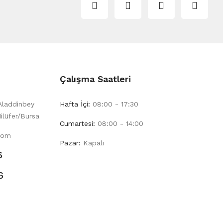
Çalışma Saatleri
Aladdinbey
Hafta İçi:
08:00 - 17:30
ilüfer/Bursa
Cumartesi:
08:00 - 14:00
com
Pazar:
Kapalı
6
6