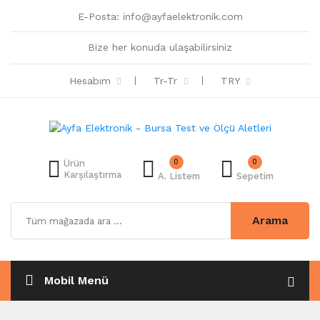
E-Posta:
info@ayfaelektronik.com
Bize her konuda ulaşabilirsiniz
Hesabım
Tr-Tr
TRY
0
0
Ürün
Karşılaştırma
A. Listem
Sepetim
Arama
Mobil Menü