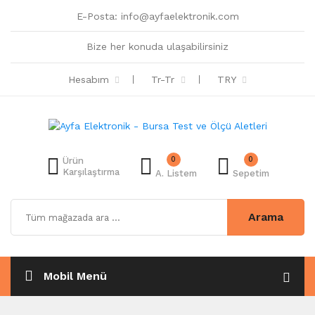
E-Posta:
info@ayfaelektronik.com
Bize her konuda ulaşabilirsiniz
Hesabım
Tr-Tr
TRY
0
0
Ürün
Karşılaştırma
A. Listem
Sepetim
Arama
Mobil Menü